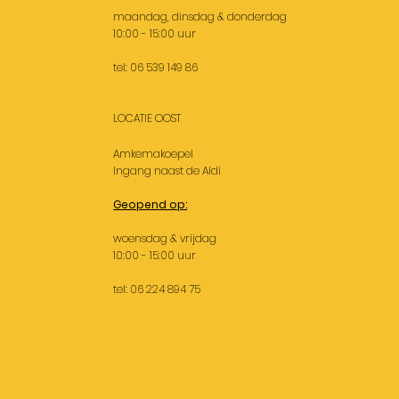
maandag, dinsdag & donderdag
10:00 - 15:00 uur
tel: 06 539 149 86
LOCATIE OOST
Amkemakoepel
Ingang naast de Aldi
Geopend op:
woensdag & vrijdag
10:00 - 15:00 uur
tel: 06 224 894 75