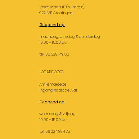
Vestdijklaan 10 (ruimte 6)
9721 VP Groningen
Geopend op:
maandag, dinsdag & donderdag
10:00 - 15:00 uur
tel: 06 539 149 86
LOCATIE OOST
Amkemakoepel
Ingang naast de Aldi
Geopend op:
woensdag & vrijdag
10:00 - 15:00 uur
tel: 06 224 894 75