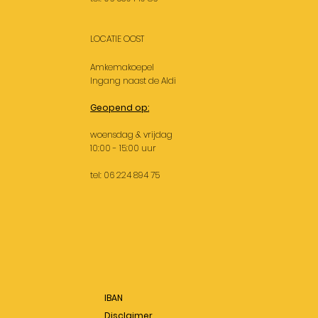
LOCATIE OOST
Amkemakoepel
Ingang naast de Aldi
Geopend op:
woensdag & vrijdag
10:00 - 15:00 uur
tel: 06 224 894 75
IBAN
Disclaimer