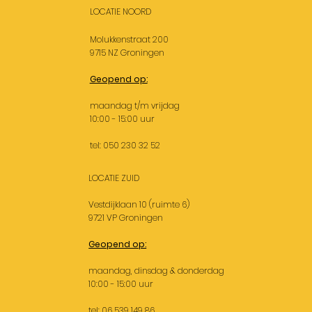
LOCATIE NOORD
Molukkenstraat 200
9715 NZ Groningen
Trots op onze stagiaires
Geopend op:
maandag t/m vrijdag
10:00 - 15:00 uur
tel: 050 230 32 52
LOCATIE ZUID
Vestdijklaan 10 (ruimte 6)
9721 VP Groningen
Geopend op:
maandag, dinsdag & donderdag
10:00 - 15:00 uur
tel: 06 539 149 86